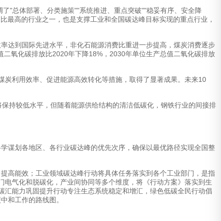
"总体部署、分类施策""系统推进、重点突破""稳妥有序、安全降
占比最高的行业之一，也是支撑工业和全国碳达峰目标实现的重点行业，
效率达到国际先进水平，非化石能源消费比重进一步提高，煤炭消费逐步
二氧化碳排放比2020年下降18%，2030年单位生产总值二氧化碳排放
炭利用效率、促进能源高效转化等措施，取得了显著成果。未来10
将保持较低水平，但随着能源供给结构的清洁低碳化，钢铁行业的间接排
科学谋划各地区、各行业碳达峰的优先次序，确保以最优路径实现全国整
，提高能效；工业领域碳达峰行动将具体任务落实到各个工业部门，是指
门电气化和脱碳化，产业间协同等多个维度，将《行动方案》落实到生
碳汇能力巩固提升行动专注生态系统稳定和增汇，绿色低碳全民行动倡
碳中和工作的路线图。