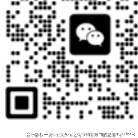
 音乐版权一切©绍兴永恒之钢节构有限制的总部𒀰🥂