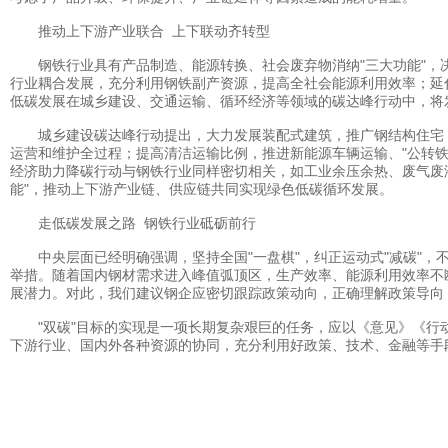
推动上下游产业联合 上下联动齐转型
钢铁行业具有产品制造、能源转换、社会废弃物消纳"三大功能"，决
行业耦合发展，充分利用钢铁副产资源，提高全社会能源利用效率；延
低碳发展在城乡建设、交通运输、循环经济等领域的碳达峰行动中，将
城乡建设碳达峰行动提出，大力发展装配式建筑，推广钢结构住宅；
运营和维护全过程；提高清洁运输比例，推进新能源车辆运输、"公转铁
经济助力降碳行动与钢铁行业同样密切相关，如工业余压余热、废气废
能"，推动上下游产业链、供应链共同实现绿色低碳循环发展。
走低碳发展之路 钢铁行业砥砺前行
中央层面已经明确强调，坚持全国"一盘棋"，纠正运动式"减碳"，不
举措。随着国内钢材需求进入峰值弧顶区，生产效率、能源利用效率不
展潜力。对此，我们建议钢企应密切跟踪政策动向，正确理解政策导向
"双碳"目标的实现是一项长期复杂艰巨的任务，应以《意见》《行动
下游行业、国内外各种资源的协同，充分利用好政策、技术、金融等手