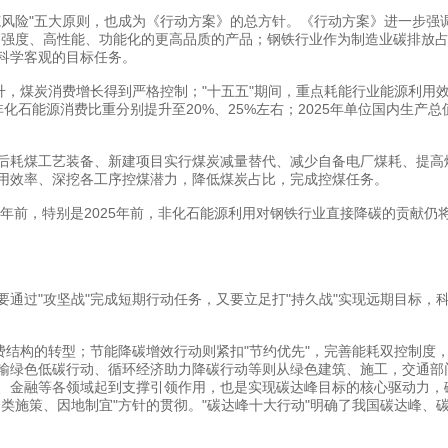
"五大原则，也成为《行动方案》的总方针。《行动方案》进一步强调了
高强度、高性能、功能化的更高品质的产品；钢铁行业作为制造业碳排放
科学客观的目标任务。
，煤炭消费增长得到严格控制；"十五五"期间，重点耗能行业能源利用
化石能源消费比重分别提升至20%、25%左右；2025年单位国内生产总值
耗煤工艺装备、新建项目实行煤炭减量替代、减少自备电厂煤耗、提高煤
用效率、深挖各工序控煤潜力，降低煤炭占比，完成控煤任务。
年前，特别是2025年前，非化石能源利用对钢铁行业直接降碳的贡献仍
过"攻坚战"完成短期行动任务，又要立足打"持久战"实现远期目标，
结构的转型；节能降碳增效行动则紧扣"节约优先"，完善能耗双控制度
输绿色低碳行动、循环经济助力降碳行动等则从绿色建筑、施工，交通部
、金融等各领域起到支撑引领作用，也是实现碳达峰目标的核心驱动力，
类施策、因地制宜"方针的贯彻。"碳达峰十大行动"明确了我国碳达峰、