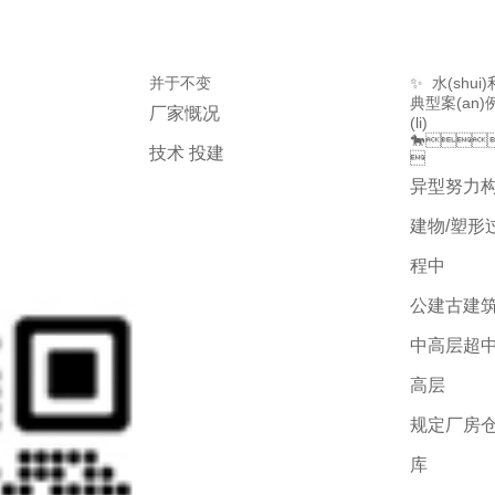
并于不变
✨  水(shui
典型案(an)
厂家慨况
(li)
🐎
技术 投建

异型努力
建物/塑形
程中
公建古建
中高层超
高层
规定厂房
库