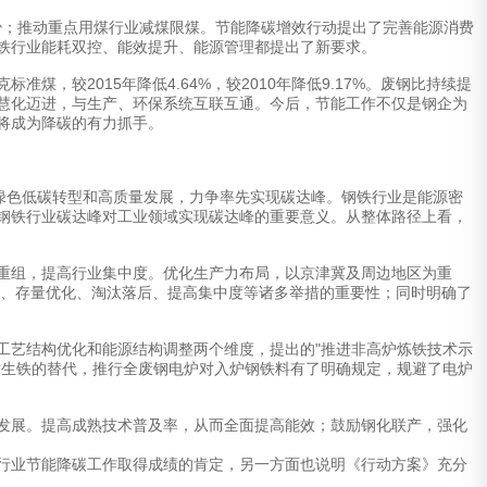
少；推动重点用煤行业减煤限煤。节能降碳增效行动提出了完善能源消费
铁行业能耗双控、能效提升、能源管理都提出了新要求。
较2015年降低4.64%，较2010年降低9.17%。废钢比持续提
慧化迈进，与生产、环保系统互联互通。今后，节能工作不仅是钢企为
将成为降碳的有力抓手。
绿色低碳转型和高质量发展，力争率先实现碳达峰。钢铁行业是能源密
钢铁行业碳达峰对工业领域实现碳达峰的重要意义。从整体路径上看，
重组，提高行业集中度。优化生产力布局，以京津冀及周边地区为重
换、存量优化、淘汰落后、提高集中度等诸多举措的重要性；同时明确了
艺结构优化和能源结构调整两个维度，提出的"推进非高炉炼铁技术示
对生铁的替代，推行全废钢电炉对入炉钢铁料有了明确规定，规避了电炉
发展。提高成熟技术普及率，从而全面提高能效；鼓励钢化联产，强化
行业节能降碳工作取得成绩的肯定，另一方面也说明《行动方案》充分