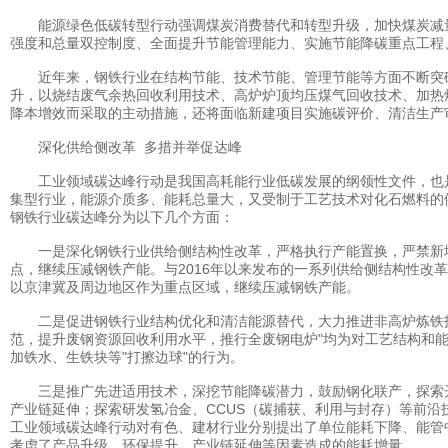
能源绿色低碳转型行动强调煤炭消费替代和转型升级，加快煤炭减量步
强度和总量双控制度、全面提升节能管理能力、实施节能降碳重点工程
近年来，钢铁行业在结构节能、技术节能、管理节能等方面不断突破，重点统
升，以烧结废气余热回收利用技术、高炉炉顶均压煤气回收技术、加热
降本增效而采取的主动措施，还将面临新建项目实施碳评价、清洁生产
深化供给侧改革 多措并举促达峰
工业领域碳达峰行动是我国高耗能行业低碳发展的纲领性文件，也是钢
集型行业，能源介质多、能耗总量大，又受制于工艺技术对化石燃料的
钢铁行业碳达峰分为以下几个方面：
一是深化钢铁行业供给侧结构性改革，严格执行产能置换，严禁新增
点，继续压减钢铁产能。与2016年以来发布的一系列供给侧结构性
以京津冀及周边地区作为重点区域，继续压减钢铁产能。
二是促进钢铁行业结构优化和清洁能源替代，大力推进非高炉炼铁技
范，提升废钢资源回收利用水平，推行全废钢电炉"均为对工艺结构和
加铁水、生铁块等"打擦边球"的行为。
三是推广先进适用技术，深挖节能降碳潜力，鼓励钢化联产，探索开
产业链延伸；探索研发氢冶金、CCUS（碳捕获、利用与封存）等前
工业领域碳达峰行动对有色、建材行业分别提出了单位能耗下降、能管
考虑了产品升级、环保提升、产业链延伸等因素造成的能耗增量。