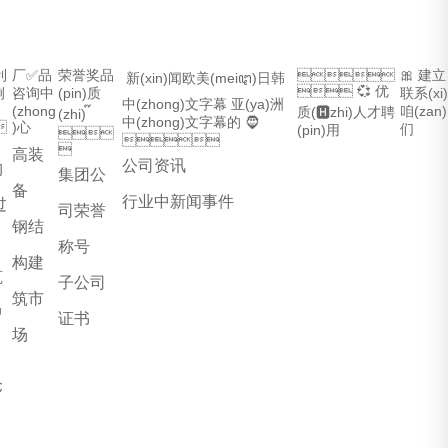
)利
厂✅品
荣誉奖品

🎀 建立
 新(xin)闻欧美(meiꦛ)日韩
 💞 优
例
咨询中
(pin)质
联系(xi)
中(zhong)文字幕 亚(ya)洲
(zhong
咱(zan)
质(🅷zhi)人才聘
(zhi) ๊
中(zhong)文字幕的 🧔

)心 
们
(pin)用



高装
公司资讯
构
集团公
备
行业中新闻事件
过
司荣誉
钢结
称号
构建
筑
子公司
筑市
中
证书
场
仓