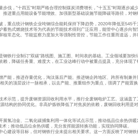
伐，"十四五"时期严格合理控制煤炭消费增长，"十五五"时期逐步减
、推进重点用能设备节能增效、加强新型基础设施节能降碳等路径，对钢
计钢铁企业吨钢综合能耗保持下降趋势，2020年降低至545千克标准煤，
炉蓄热式燃烧技术等为代表的节能技术得到广泛应用，能管中心逐步向智
审核常态化、节能监察力度加大等强制性管控，节能工作任重而道远，并
铁行业制订"双碳"路线图、施工图、时间表的基础。工业领域要加快
依赖，降碳任务重、难度大，在工业达峰行动中被重点提及，充分体现了
产能，推进存量优化，淘汰落后产能。推进钢企跨地区、跨所有制兼并
改革相关的顶层设计一脉相承，以去产能、推重组作为重点，强调了产能置
术示范，提升废钢资源回收利用水平，推行全废钢电炉工艺。这涵盖了工
能源结构的协同优化。非高炉炼铁降低了对焦炭的依赖，废钢回收利用是
展氢冶金、二氧化碳捕集利用一体化等试点示范，推动低品位余热供暖
沿技术；推动低品位余热供暖，充分发挥能源转换功能，实现协同降碳。
中心建设等目标，但对钢铁行业未提出相关要求。这一方面反映了对钢铁