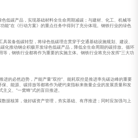
绿色低碳产品，实现基础材料全生命周期减碳；与建材、化工、机械等
功能"在《行动方案》的重点任务中得到了充分体现。钢铁行业的绿色
工具装备低碳转型，将绿色低碳理念贯穿于交通基础设施规划、建设、
低碳化推动钢企积极开发绿色低碳产品，降低全生命周期的碳排放。循环
用等，钢铁行业都将作为重要的实施主体。钢铁行业将充分发挥"三大功
推进的必然趋势，产能产量"双控"、能耗双控是推进率先碳达峰的重要
环保、能源、碳排放等都将作为硬约束指标来衡量企业的发展质量和发
主义、"一窝蜂"式的盲目推进。
碳数据核算，做好碳资产管理，夯实基础、有序推进；同时应加强与上