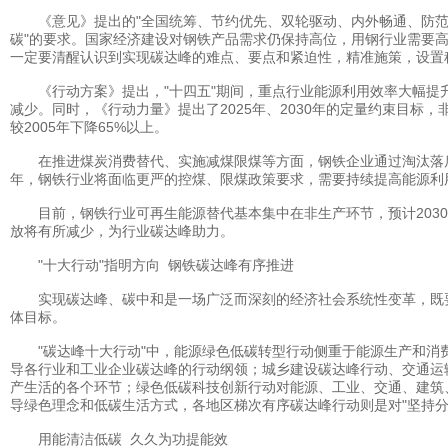
《意见》提出的"全国统筹、节约优先、双轮驱动、内外畅通、防范风险
碳"的要求。国家经济建设对钢铁产品需求仍保持高位，用钢行业需要
一定要清醒认识到实现碳达峰的难点、要点和紧迫性，精准施策，设置
《行动方案》提出，"十四五"期间，重点行业能源利用效率大幅提升
减少。同时，《行动力量》提出了2025年、2030年的定量约束目标，非
较2005年下降65%以上。
在推进煤炭消费替代、实施减煤限煤等方面，钢铁企业通过淘汰落后
年，钢铁行业将面临更严的控煤、限煤政策要求，需要持续提高能源利
目前，钢铁行业可再生能源替代基本集中在非生产环节，预计2030
放将有所减少，为行业碳达峰助力。
"十大行动"指明方向 钢铁碳达峰有序推进
实现碳达峰、碳中和是一场广泛而深刻的经济社会系统性变革，既要通
体目标。
"碳达峰十大行动"中，能源绿色低碳转型行动侧重于能源生产和消费
导各行业和工业企业碳达峰的行动纲领；城乡建设碳达峰行动、交通运
产生活的各个环节；绿色低碳科技创新行动对能源、工业、交通、建筑
导绿色理念和低碳生活方式，各地区梯次有序碳达峰行动则是对"坚持分
用能清洁低碳 久久为功提能效