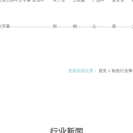
欧美日韩中文字幕 亚洲中
关于永
工程案
产品中
荣誉资
文字幕
恒
例
心
质
您现在的位置：
首先
/
制造行业事
行业新闻