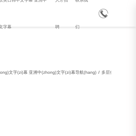
欧美日韩中文字幕 亚洲中
人才招
联系我
文字幕
聘
们
ng)文字(zi)幕 亚洲中(zhong)文字(zi)幕导航(hang)
/
多层住宅超多层住