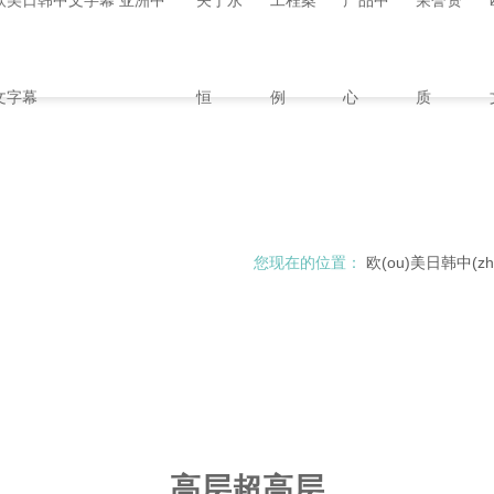
欧美日韩中文字幕 亚洲中
关于永
工程案
产品中
荣誉资
文字幕
恒
例
心
质
您现在的位置：
欧(ou)美日韩中(zho
高层超高层