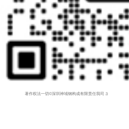
 著作权法一切©深圳神域钢构成有限责任我司 𝔉