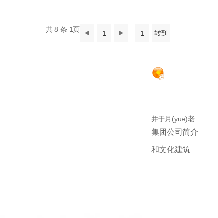
共 8 条 1页
1
转到
杭州永恒钢结
并于月(yue)老
集团公司简介
和文化建筑