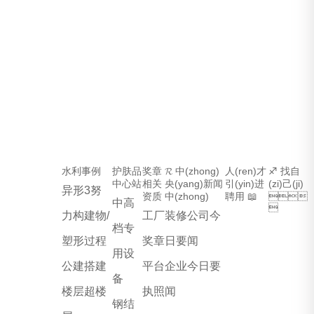
构有限公司
水利事例
护肤品
奖章
𝓡 中(zhong)
人(ren)才
♐ 找自
中心站
相关
央(yang)新闻
引(yin)进
(zi)己(ji)
异形3努
资质
中(zhong)
聘用 📖

中高

力构建物/
工厂
装修公司今
档专
塑形过程
奖章
日要闻
用设
公建搭建
平台
企业今日要
备
楼层超楼
执照
闻
钢结