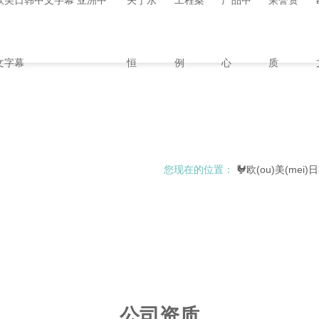
欧美日韩中文字幕 亚洲中
关于永
工程案
产品中
荣誉资
文字幕
恒
例
心
质
您现在的位置：
🐓欧(ou)美(mei)日韩
公司资质