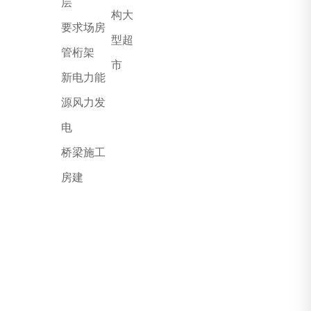
层
构大
要求场房
型超
管桁架
市
新电力能
源风力发
电
桥梁施工
房建