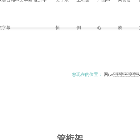
欧美日韩中文字幕 亚洲中
关于永
工程案
产品中
荣誉资
文字幕
恒
例
心
质
您现在的位置：
网(wang
管桁架