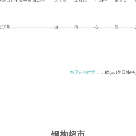
欧美日韩中文字幕 亚洲中
关于永
工程案
产品中
荣誉资
文字幕
恒
例
心
质
您现在的位置：
上欧(ou)美日韩中(z
钢构超市