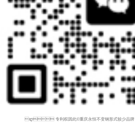
ꦅ 专利权因此©重庆永恒不变钢形式较少品