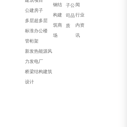
建筑项目
钢结
闻
子公
公建房子
构建
行业
司品
多层超多层
筑商
内资
质
标淮办公楼
场
讯
管桁架
新发热能源风
力发电厂
桥梁结构建筑
设计