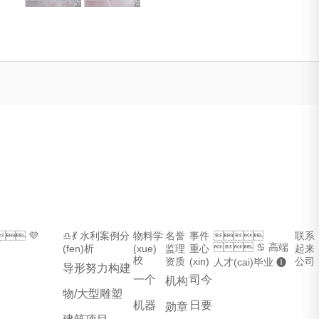
有限公司
 💜
♎💃 水利案例分
物料学
名誉
事件

联系
 ♋ 高端
(fen)析  
(xue)
监理
重心
起来
校
资质
(xin)
公司
人才(cai)毕业 🅘
导形努力构建
一个
司今
机构
物/大型雕塑
机器
日要
勋章